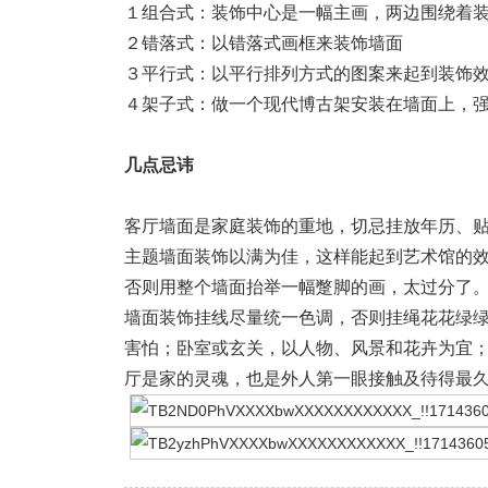
１组合式：装饰中心是一幅主画，两边围绕着
２错落式：以错落式画框来装饰墙面
３平行式：以平行排列方式的图案来起到装饰
４架子式：做一个现代博古架安装在墙面上，
几点忌讳
客厅墙面是家庭装饰的重地，切忌挂放年历、
主题墙面装饰以满为佳，这样能起到艺术馆的
否则用整个墙面抬举一幅蹩脚的画，太过分了
墙面装饰挂线尽量统一色调，否则挂绳花花绿
害怕；卧室或玄关，以人物、风景和花卉为宜
厅是家的灵魂，也是外人第一眼接触及待得最