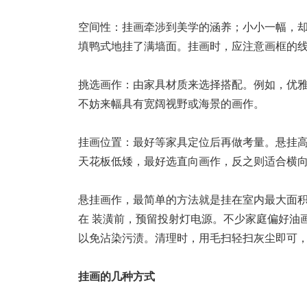
空间性：挂画牵涉到美学的涵养；小小一幅，
填鸭式地挂了满墙面。挂画时，应注意画框的
挑选画作：由家具材质来选择搭配。例如，优
不妨来幅具有宽阔视野或海景的画作。
挂画位置：最好等家具定位后再做考量。悬挂
天花板低矮，最好选直向画作，反之则适合横
悬挂画作，最简单的方法就是挂在室内最大面
在 装潢前，预留投射灯电源。不少家庭偏好油
以免沾染污渍。清理时，用毛扫轻扫灰尘即可
挂画的几种方式