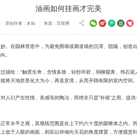
油画如何挂画才完美
原创作者：未知
来源：互联网
之妙。在园林营造中，为避免围墙或廊道墙的沉滞、阻隔，创造
动向。
过描绘：”触景生奇，含情多致，轻纱环碧，弱柳窥青。伟石迎
能将天地胜景化大为小，再造意境，从而开阔有限的室内空间。
对人们产生性情、美感等的陶冶，而绝非只是”补墙”之用。提
正常水平之视，其视线范围是在上下约六十度的圆锥体之内。所以
橱上低于人眼的画面，则应以仰倾向天花的角度摆置，方便观赏