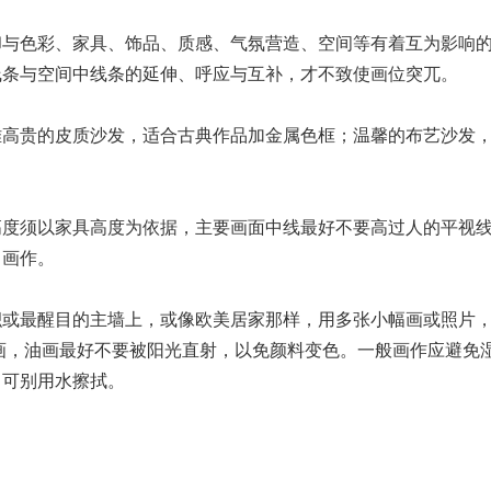
却与色彩、家具、饰品、质感、气氛营造、空间等有着互为影响
线条与空间中线条的延伸、呼应与互补，才不致使画位突兀。
雅高贵的皮质沙发，适合古典作品加金属色框；温馨的布艺沙发
高度须以家具高度为依据，主要画面中线最好不要高过人的平视
向画作。
积或最醒目的主墙上，或像欧美居家那样，用多张小幅画或照片
画，油画最好不要被阳光直射，以免颜料变色。一般画作应避免
，可别用水擦拭。