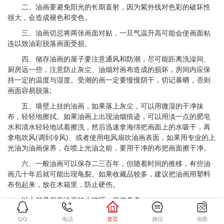
二、油画要避免阳光的长期直射，因为紫外线对色彩的破坏性
很大，会造成褪色和变色。
三、油画切忌将两张画面对贴，一旦气温升高可能会使画面粘
连以致油彩脱落画面受损。
四、储存油画的屋子要注意通风和防潮，尽可能距离洗澡间、
厨房远一些，注意防止灰尘、油烟对画布造成的损坏，房间内应保
持一定的温度与湿度。受潮的画一定要慢慢阴干，切记暴晒，否则
画面容易脱落;
五、墙壁上挂的油画，如果落上灰尘，可以用微湿的干净抹
布，轻轻地擦拭。如果油画上出现油烟痕迹，可以用淡一点的肥皂
水和清水轻轻地试着擦洗，然后迅速拿海绵把画面上的水吸干，再
拿电吹风(调到冷风)、或者使用电风扇吹油画表面，如果用专业的上
光油为油画保养，在喷上光油之前，要用干净的布把画面擦干净。
六、一般油画可以保存二三百年，但随着时间的推移，有些油
画几十年后就可能出现龟裂。如果收藏品较多，建议把油画用塑料
布包起来，放在木箱里，防止硬伤。
以上就是保存油画的小技巧，仅供参考。
QQ
电话
首页
微信
地图