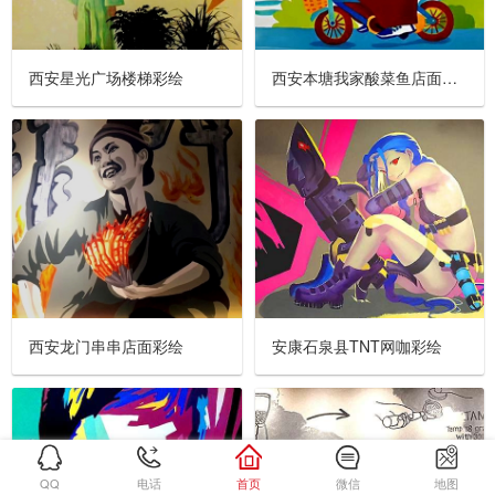
西安星光广场楼梯彩绘
西安本塘我家酸菜鱼店面彩绘
西安龙门串串店面彩绘
安康石泉县TNT网咖彩绘
QQ
电话
首页
微信
地图